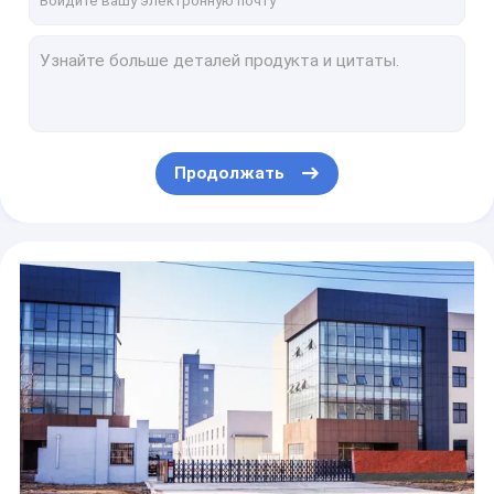
Емкость конденсатора 4700UF16V TW BOR 13X30mm радиальная алюминиевая высокая
ISO9001 алюминиевое радиальное электролитическое течение пульсации конденсатора 2.2UF400V высокое
Конденсатор высокой пульсации 5.6UF400V настоящий 8000 часов конденсатора длинной жизни CFL
Конденсатор 10UF250V 10X16MM электронного балласта радиальный электролитический
конденсатор 6.3X11MM ISO9001 33uF50V высокочастотный низкий ESR
Продолжать
Зеленый радиальный электролитический конденсатор 8.2UF400V 10X20mm TW BOR
Конденсатор электролитических конденсаторов 8X16MM 10UF 200V RoHS низкий ESR
Цепи миниатюрного конденсатора 1UF25V 5X11MM высокотемпературные
Конденсаторы 22UF 25V миниатюрные алюминиевые электролитические 5X11mm RoHS
33UF35V миниатюрный тип руководства конденсатора 5x11mm радиальный 2000 часов