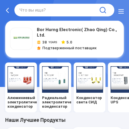
Bor Hurng Electronic( Zhao Qing) Co.,
Ltd.
38
5.0
YEARS
Подтверженный поставщик
Алюминиевый
Радиальный
Конденсатор
Конденс
электролитический
электролитический
света СИД
UPS
конденсатор
конденсатор
Наши Лучшие Продукты