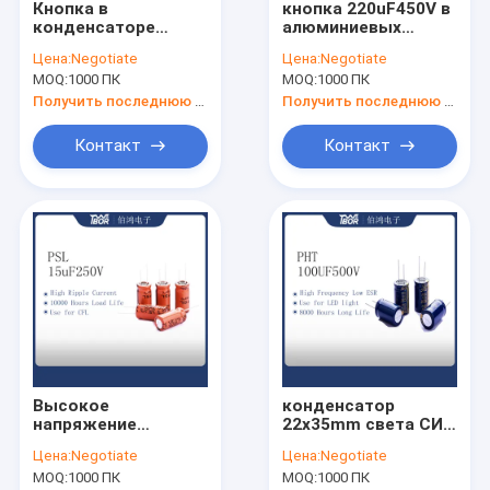
Кнопка в
кнопка 220uF450V в
Наша фабрика
конденсаторе
алюминиевых
10000UF 80V
электролитических
Цена:
Negotiate
Цена:
Negotiate
35X70MM
конденсаторах
контроль качества
MOQ:
1000 ПК
MOQ:
1000 ПК
электропитания UPS
переключая
Получить последнюю цену
Получить последнюю цену
контактные данные
Контакт
Контакт
Новости
Алюминиевый электролитический конденсатор
Радиальный электролитический конденсатор
Конденсатор света СИД
Высокое
конденсатор
Конденсатор UPS
напряжение
22x35mm света СИД
электролитического
100uF500V
Конденсатор инвертора
Цена:
Negotiate
Цена:
Negotiate
конденсатора PSL
MOQ:
1000 ПК
MOQ:
1000 ПК
100uF 450V