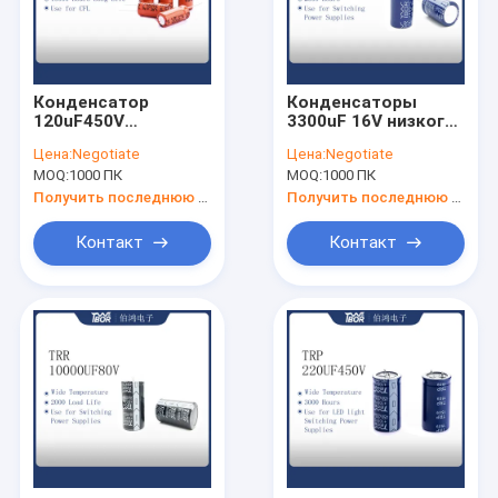
Конденсатор
Конденсаторы
120uF450V
3300uF 16V низкого
апельсина 22X45MM
ESR алюминия TW
Цена:
Negotiate
Цена:
Negotiate
CFL алюминиевый
BOR
MOQ:
1000 ПК
MOQ:
1000 ПК
электролитический
электролитические
для переключая
Получить последнюю цену
Получить последнюю цену
силы
Контакт
Контакт
Главная страница
Продукция
О Компании