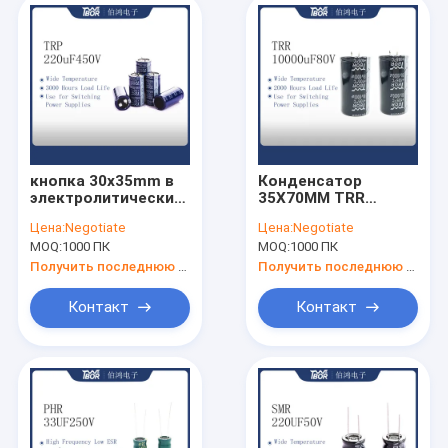
кнопка 30x35mm в
Конденсатор
электролитических
35X70MM TRR
конденсаторах
10000uf 80v
Цена:
Negotiate
Цена:
Negotiate
220uf 450v ISO9001
электролитический
MOQ:
1000 ПК
MOQ:
1000 ПК
для СПРЯТАННОГО
светлого UPS
Получить последнюю цену
Получить последнюю цену
Контакт
Контакт