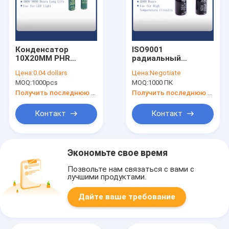
Конденсатор
ISO9001
10X20MM PHR
радиальный
33UF250V
электролитический
Цена:
0.04 dollars
Цена:
Negotiate
высоковольтный
конденсатор 220uF
MOQ:
1000pcs
MOQ:
1000 ПК
электролитический
50V
5000 часов
Получить последнюю цену
Получить последнюю цену
Контакт
Контакт
Экономьте свое время
Позвольте нам связаться с вами с
лучшими продуктами.
Дайте ваше требование