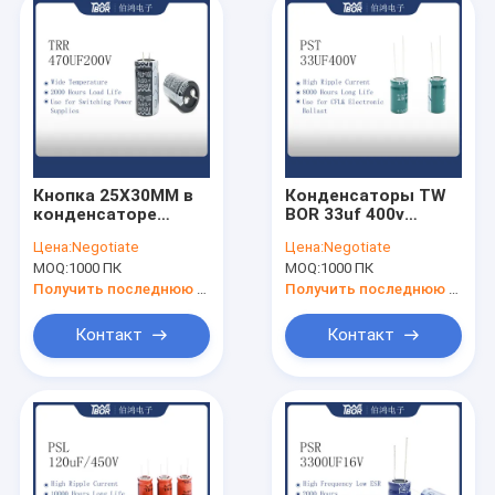
Кнопка 25X30MM в
Конденсаторы TW
конденсаторе
BOR 33uf 400v
электропитания
высокотемпературные
Цена:
Negotiate
Цена:
Negotiate
конденсатора
электролитические
MOQ:
1000 ПК
MOQ:
1000 ПК
470UF200V
16x30mm
переключая
Получить последнюю цену
Получить последнюю цену
Контакт
Контакт