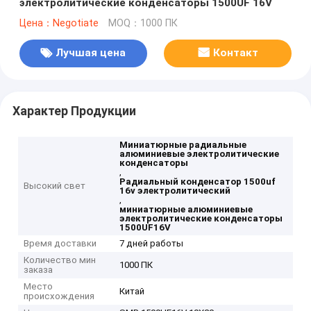
электролитические конденсаторы 1500UF 16V
Цена：Negotiate
MOQ：1000 ПК
Лучшая цена
Контакт
Характер Продукции
Миниатюрные радиальные
алюминиевые электролитические
конденсаторы
,
Радиальный конденсатор 1500uf
Высокий свет
16v электролитический
,
миниатюрные алюминиевые
электролитические конденсаторы
1500UF16V
Время доставки
7 дней работы
Количество мин
1000 ПК
заказа
Место
Китай
происхождения